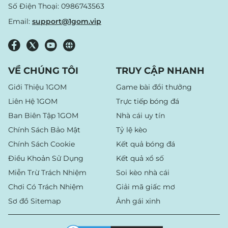
Số Điện Thoại: 0986743563
Email:
support@1gom.vip
VỀ CHÚNG TÔI
TRUY CẬP NHANH
Giới Thiệu 1GOM
Game bài đổi thưởng
Liên Hệ 1GOM
Trực tiếp bóng đá
Ban Biên Tập 1GOM
Nhà cái uy tín
Chính Sách Bảo Mật
Tỷ lệ kèo
Chính Sách Cookie
Kết quả bóng đá
Điều Khoản Sử Dụng
Kết quả xổ số
Miễn Trừ Trách Nhiệm
Soi kèo nhà cái
Chơi Có Trách Nhiệm
Giải mã giấc mơ
Sơ đồ Sitemap
Ảnh gái xinh