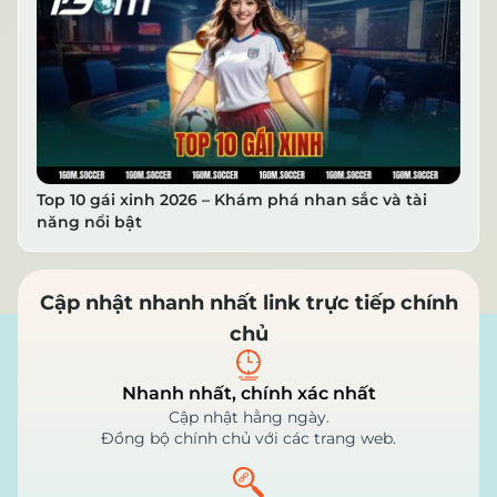
Top 10 gái xinh 2026 – Khám phá nhan sắc và tài
năng nổi bật
Cập nhật nhanh nhất link trực tiếp chính
chủ
Nhanh nhất, chính xác nhất
Cập nhật hằng ngày.
Đồng bộ chính chủ với các trang web.